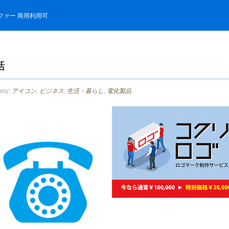
ファー 商用利用可
話
ory:
アイコン
,
ビジネス
,
生活・暮らし
,
電化製品