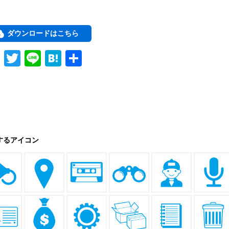
ダウンロードはこちら
F
T
Li
H
共
a
wi
n
at
有
c
tt
e
e
e
er
n
b
a
o
するアイコン
o
k